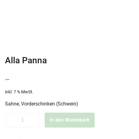
Alla Panna
…
inkl. 7 % MwSt.
Sahne, Vorderschinken (Schwein)
A
In den Warenkorb
l
l
a