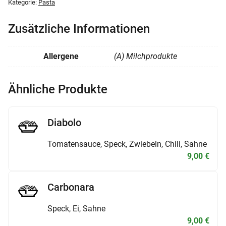
Kategorie:
Pasta
P
a
Zusätzliche Informationen
n
n
Allergene
(A) Milchprodukte
a
M
e
Ähnliche Produkte
n
g
e
Diabolo
Tomatensauce, Speck, Zwiebeln, Chili, Sahne
9,00
€
Carbonara
Speck, Ei, Sahne
9,00
€