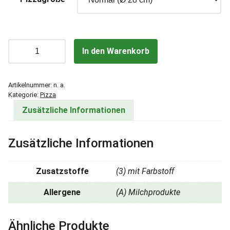
M
In den Warenkorb
a
r
g
Artikelnummer:
n. a.
h
Kategorie:
Pizza
e
Zusätzliche Informationen
r
i
Zusätzliche Informationen
t
a
M
Zusatzstoffe
(3) mit Farbstoff
e
n
Allergene
(A) Milchprodukte
g
e
Ähnliche Produkte