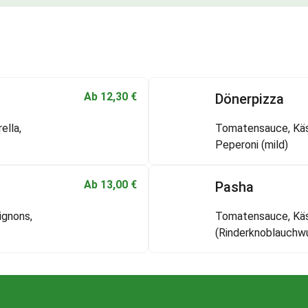
e
M
e
n
g
e
Ab
12,30
€
Dönerpizza
ella,
Tomatensauce, Käse
Peperoni (mild)
Ab
13,00
€
Pasha
ignons,
Tomatensauce, Käse
(Rinderknoblauchwu