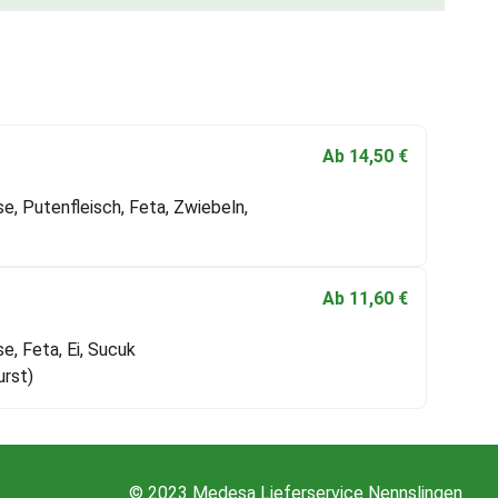
Ab
14,50
€
, Putenfleisch, Feta, Zwiebeln,
Ab
11,60
€
, Feta, Ei, Sucuk
rst)
© 2023 Medesa Lieferservice Nennslingen